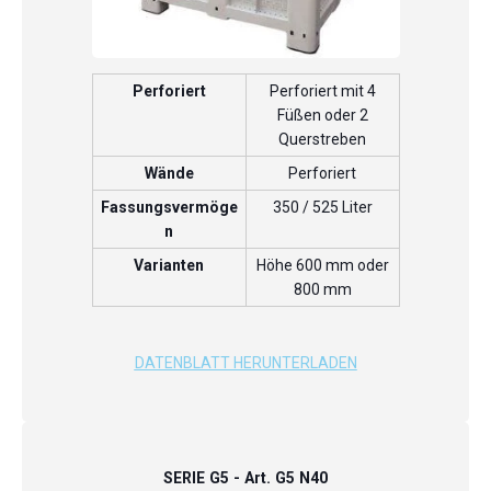
Perforiert
Perforiert mit 4
Füßen oder 2
Querstreben
Wände
Perforiert
Fassungsvermöge
350 / 525 Liter
n
Varianten
Höhe 600 mm oder
800 mm
DATENBLATT HERUNTERLADEN
SERIE G5 - Art. G5 N40